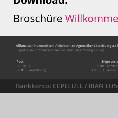
Download:
Broschüre
Willkommen
Allianz vun Humanisten, Atheisten an Agnostiker Lëtzebuerg a.s.b
(Registre de Commerce et des Socitétés Luxembourg: F8374)
Post:
Siège soci
B.P. 1013
17, am Grëndch
L-1010 Luxembourg
L-1655 Luxembou
Bankkonto: CCPLLULL / IBAN LU5