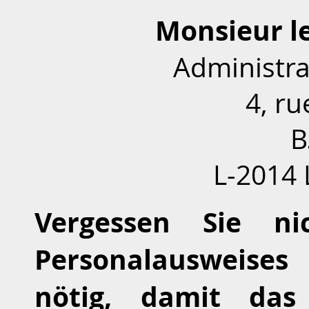
Monsieur le
​Administr
​4, r
​
​L-201
Vergessen Sie ni
Personalausweise
nötig, damit das