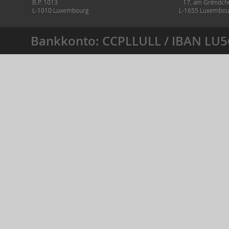
B.P. 1013
17, am Grëndch
L-1010 Luxembourg
L-1655 Luxembou
Bankkonto: CCPLLULL / IBAN LU5