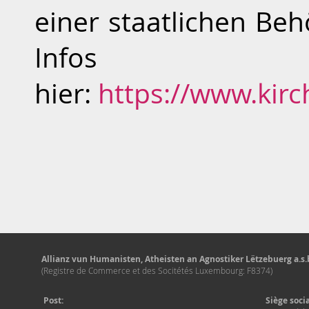
einer staatlichen Be
Infos f
hier:
https://www.kirc
Allianz vun Humanisten, Atheisten an Agnostiker Lëtzebuerg a.s.b
(Registre de Commerce et des Socitétés Luxembourg: F8374)
Post:
Siège soci