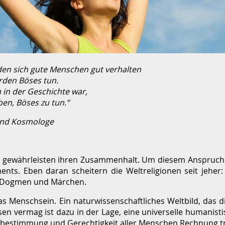
den sich gute Menschen gut verhalten
den Böses tun.
n in der Geschichte war,
en, Böses zu tun.“
und Kosmologe
ft gewährleisten ihren Zusammenhalt. Um diesem Anspruch 
s. Eben daran scheitern die Weltreligionen seit jeher: S
r Dogmen und Märchen.
das Menschsein. Ein naturwissenschaftliches Weltbild, das 
assen vermag ist dazu in der Lage, eine universelle humanist
bestimmung und Gerechtigkeit aller Menschen Rechnung t