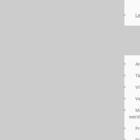
Le
AH
Tä
VI
Ve
Mi
werd
Pr
Di