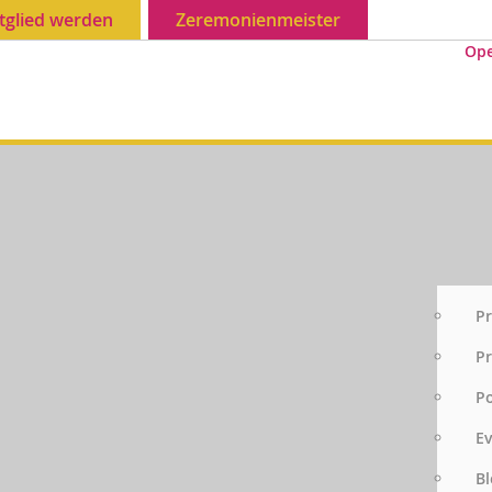
tglied werden
Zeremonienmeister
Op
Pr
Pr
P
E
Bl