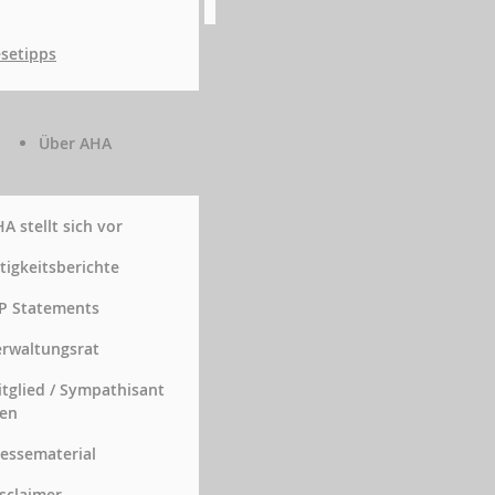
setipps
Über AHA
A stellt sich vor
tigkeitsberichte
P Statements
rwaltungsrat
tglied / Sympathisant
en
essematerial
sclaimer