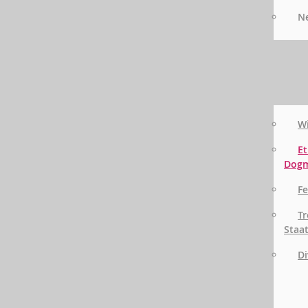
Ne
Wi
Et
Dog
Fe
Tr
Staa
Di