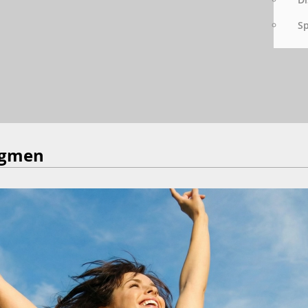
S
Dogmen