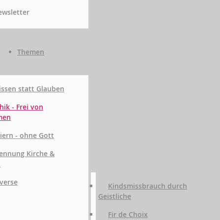
wsletter
Themen
ssen statt Glauben
hik - Frei von
men
iern - ohne Gott
ennung Kirche &
t
verse
Kindsmissbrauch durch
Geistliche
Fir de Choix