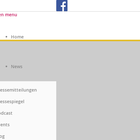
en menu
Home
News
essemitteilungen
essespiegel
odcast
vents
og