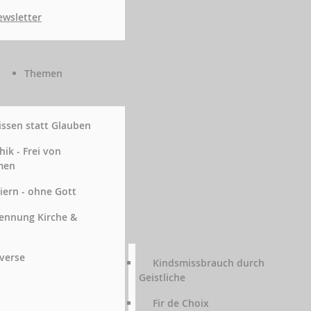
wsletter
Themen
ssen statt Glauben
hik - Frei von
men
iern - ohne Gott
ennung Kirche &
t
verse
Kindsmissbrauch durch
Geistliche
Fir de Choix