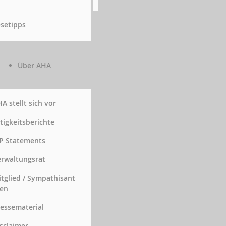
setipps
Über AHA
A stellt sich vor
tigkeitsberichte
P Statements
rwaltungsrat
tglied / Sympathisant
en
essematerial
sclaimer