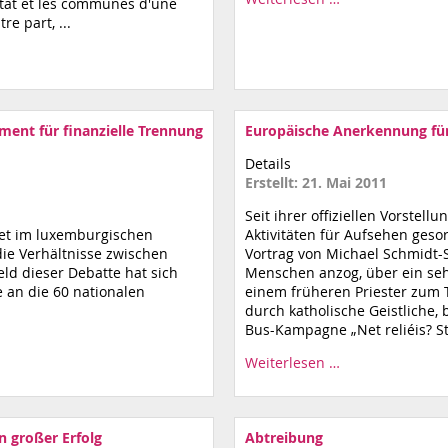
'État et les communes d'une
re part, ...
ment für finanzielle Trennung
Europäische Anerkennung fü
Details
Erstellt: 21. Mai 2011
Seit ihrer offiziellen Vorstell
et im luxemburgischen
Aktivitäten für Aufsehen ges
ie Verhältnisse zwischen
Vortrag von Michael Schmidt-
eld dieser Debatte hat sich
Menschen anzog, über ein seh
 an die 60 nationalen
einem früheren Priester zu
durch katholische Geistliche, b
Bus-Kampagne „Net reliéis? Ste
Weiterlesen …
 großer Erfolg
Abtreibung