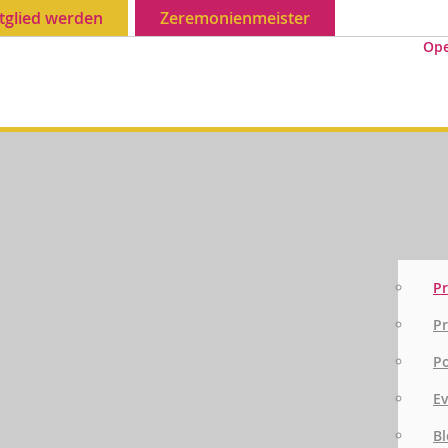
tglied werden
Zeremonienmeister
Op
Pr
Pr
P
E
Bl