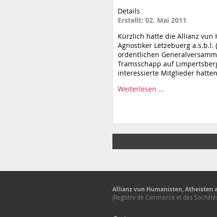
Details
Erstellt: 02. Mai 2011
Kürzlich hatte die Allianz vu
Agnostiker Lëtzebuerg a.s.b.l.
ordentlichen Generalversamm
Tramsschapp auf Limpertsber
interessierte Mitglieder hatte
Weiterlesen …
Allianz vun Humanisten, Atheisten a
(Registre de Commerce et des Socitét