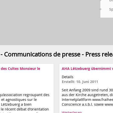
S
 - Communications de presse - Press rele
 des Cultes Monsieur le
AHA Lëtzebuerg übernimmt w
Details
Erstellt: 10. Juni 2011
Seit Anfang 2009 sind rund 
qu’association regroupant des
aus der Kirche ausgetreten, d
et agnostiques sur le
Internetplattform www.fraiheet
 Lëtzebuerg a bien
Conscience a.s.b.l. sowie www
le récent débat d'orientation
Weiterlesen …