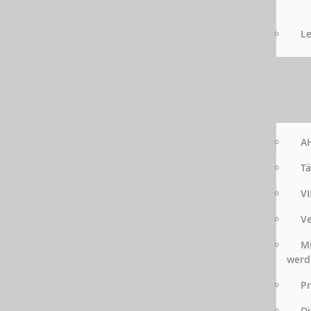
Le
AH
Tä
VI
Ve
Mi
werd
Pr
Di