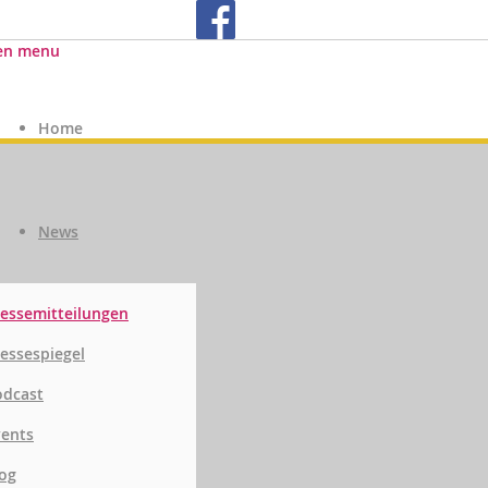
en menu
Home
News
essemitteilungen
essespiegel
odcast
vents
og