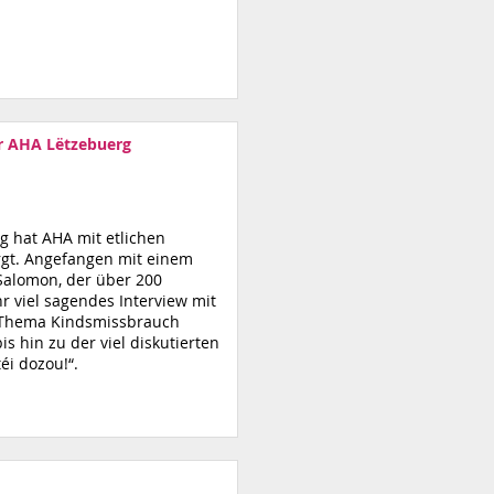
r AHA Lëtzebuerg
ung hat AHA mit etlichen
orgt. Angefangen mit einem
Salomon, der über 200
r viel sagendes Interview mit
m Thema Kindsmissbrauch
is hin zu der viel diskutierten
́i dozou!“.