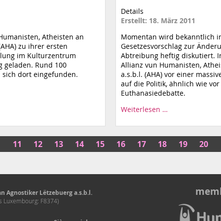
Details
Erstellt: 18. März 2011
n Humanisten, Atheisten an
Momentan wird bekanntlich i
 (AHA) zu ihrer ersten
Gesetzesvorschlag zur Änderu
lung im Kulturzentrum
Abtreibung heftig diskutiert. 
g geladen. Rund 100
Allianz vun Humanisten, Athei
n sich dort eingefunden.
a.s.b.l. (AHA) vor einer massi
auf die Politik, ähnlich wie vo
Euthanasiedebatte.
Weiterlesen …
11
12
13
14
15
16
17
18
19
20
memb
n Agnostiker Lëtzebuerg a.s.b.l.
és Luxembourg: F8374)