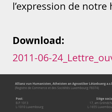
l’expression de notre
Download:
2011-06-24_Lettre_ouv
Allianz vun Humanisten, Atheisten an Agnostiker Lëtzebuerg a.s.b
(Registre de Commerce et des Socitétés Luxembourg: F8374)
Post:
Siège soci
B.P. 1013
17, am Grëndch
L-1010 Luxembourg
L-1655 Luxembou