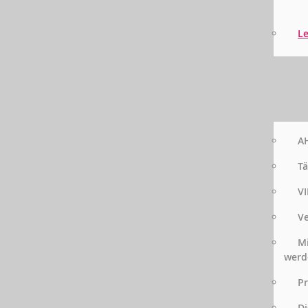
Le
AH
Tä
VI
Ve
Mi
werd
Pr
Di