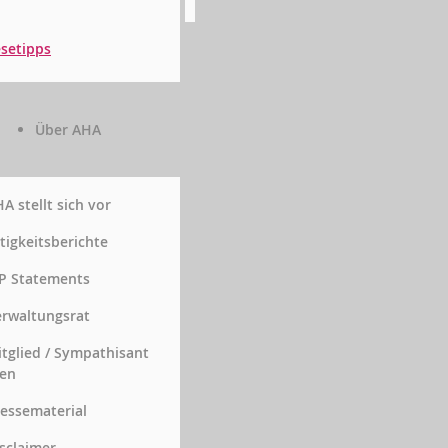
setipps
Über AHA
A stellt sich vor
tigkeitsberichte
P Statements
rwaltungsrat
tglied / Sympathisant
en
essematerial
sclaimer