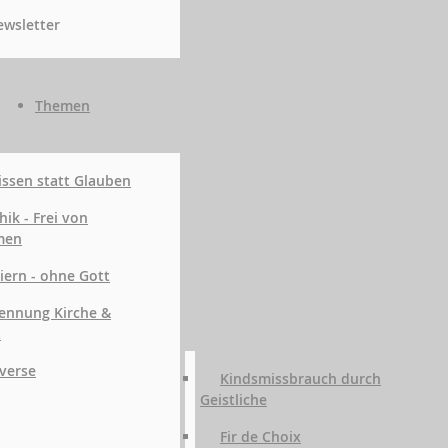
wsletter
Themen
ssen statt Glauben
hik - Frei von
men
iern - ohne Gott
ennung Kirche &
t
verse
Kindsmissbrauch durch
Geistliche
Fir de Choix