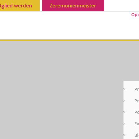
tglied werden
Zeremonienmeister
Op
Pr
Pr
P
E
Bl