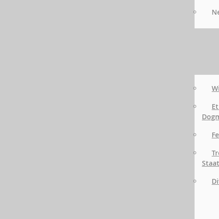
Ne
Wi
Et
Dog
Fe
Tr
Staa
Di