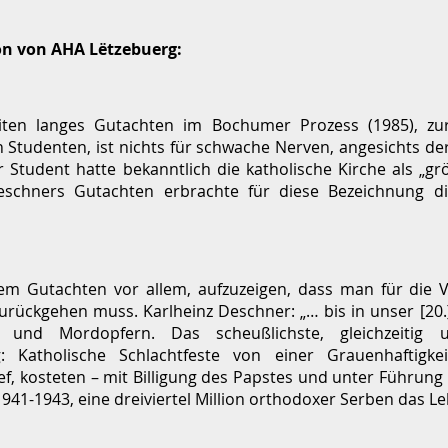
on von AHA Lëtzebuerg:
iten langes Gutachten im Bochumer Prozess (1985), z
 Studenten, ist nichts für schwache Nerven, angesichts d
r Student hatte bekanntlich die katholische Kirche als „g
 Deschners Gutachten erbrachte für diese Bezeichnung 
em Gutachten vor allem, aufzuzeigen, dass man für die 
 zurückgehen muss. Karlheinz Deschner: „… bis in unser [20.
 und Mordopfern. Das scheußlichste, gleichzeitig u
g: Katholische Schlachtfeste von einer Grauenhaftigke
f, kosteten – mit Billigung des Papstes und unter Führung 
941-1943, eine dreiviertel Million orthodoxer Serben das Le