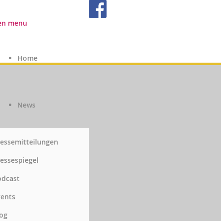
en menu
Home
News
essemitteilungen
essespiegel
odcast
vents
og