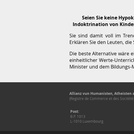
Seien Sie keine Hypok
Indoktrination von Kinder
Sie sind damit voll im Tre
Erklären Sie den Leuten, die
Die beste Alternative wäre e
einheitlicher Werte-Unterric
Minister und dem Bildungs-M
Allianz vun Humanisten, Atheisten a
(Registre de Commerce et des Socitét
Post:
B.P. 1013
L-1010 Luxembourg