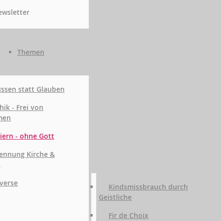
wsletter
Themen
ssen statt Glauben
hik - Frei von
men
iern - ohne Gott
ennung Kirche &
t
verse
Kindsmissbrauch durch
Geistliche
Fir de Choix