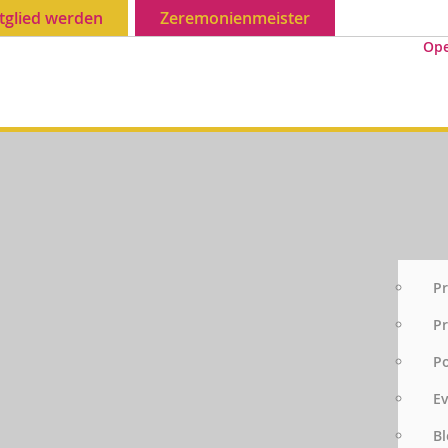
tglied werden
Zeremonienmeister
Op
Pr
Pr
P
E
Bl