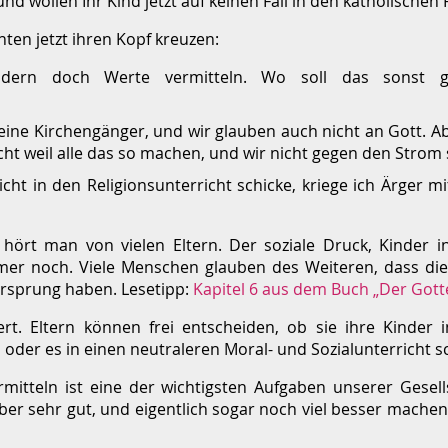
und wollen Ihr Kind jetzt auf keinen Fall in den katholischen
en jetzt ihren Kopf kreuzen:
ern doch Werte vermitteln. Wo soll das sonst 
 keine Kirchengänger, und wir glauben auch nicht an Gott. 
icht weil alle das so machen, und wir nicht gegen den Stro
cht in den Religionsunterricht schicke, kriege ich Ärger m
hört man von vielen Eltern. Der soziale Druck, Kinder in
immer noch. Viele Menschen glauben des Weiteren, dass di
 Ursprung haben. Lesetipp:
Kapitel 6 aus dem Buch „Der Got
rt. Eltern können frei entscheiden, ob sie ihre Kinder i
, oder es in einen neutraleren Moral- und Sozialunterricht s
mitteln ist eine der wichtigsten Aufgaben unserer Gesel
aber sehr gut, und eigentlich sogar noch viel besser machen