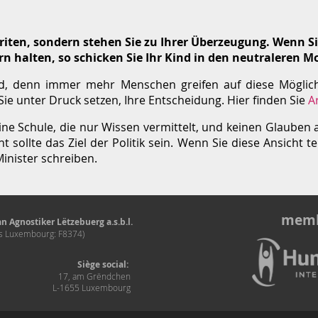
riten, sondern stehen Sie zu Ihrer Überzeugung. Wenn Sie
n halten, so schicken Sie Ihr Kind in den neutraleren Mo
nd, denn immer mehr Menschen greifen auf diese Möglichk
 Sie unter Druck setzen, Ihre Entscheidung. Hier finden Sie
A
ine Schule, die nur Wissen vermittelt, und keinen Glauben an
ht sollte das Ziel der Politik sein. Wenn Sie diese Ansicht t
inister schreiben.
memb
n Agnostiker Lëtzebuerg a.s.b.l.
és Luxembourg: F8374)
Siège social:
17, am Grëndchen
L-1655 Luxembourg