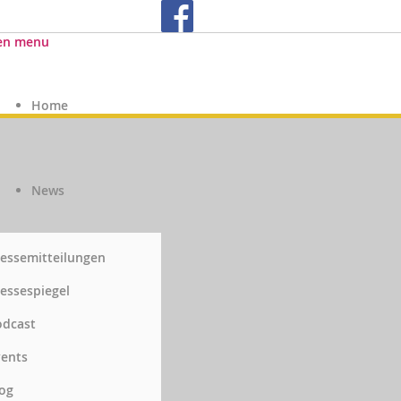
en menu
Home
News
essemitteilungen
essespiegel
odcast
vents
og