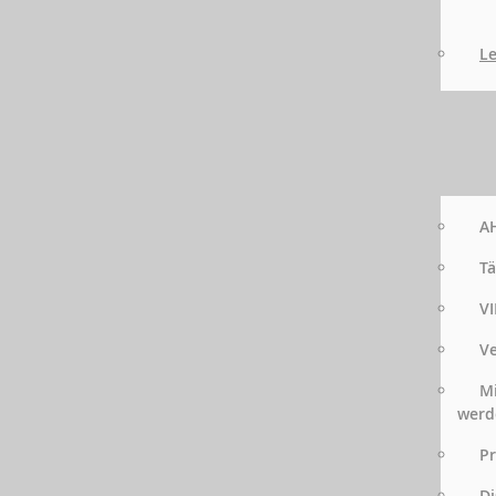
Le
AH
Tä
VI
Ve
Mi
werd
Pr
Di