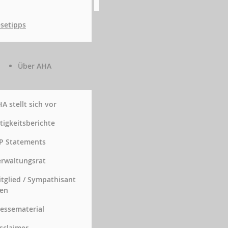
setipps
Über AHA
A stellt sich vor
tigkeitsberichte
P Statements
rwaltungsrat
tglied / Sympathisant
en
essematerial
sclaimer