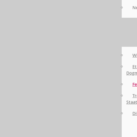
Ne
Wi
Et
Dog
Fe
Tr
Staa
Di