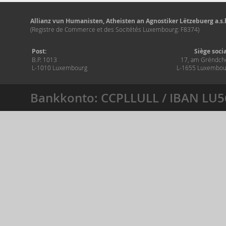
Allianz vun Humanisten, Atheisten an Agnostiker Lëtzebuerg a.s.b
(Registre de Commerce et des Socitétés Luxembourg: F8374)
Post:
Siège soci
B.P. 1013
17, am Grëndch
L-1010 Luxembourg
L-1655 Luxembou
Bankkonto: CCPLLULL / IBAN LU5