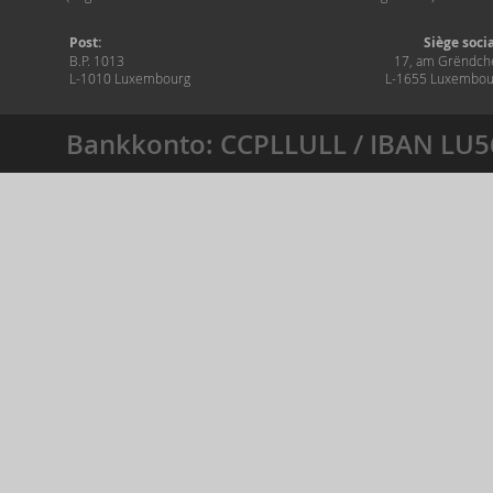
Post:
Siège soci
B.P. 1013
17, am Grëndch
L-1010 Luxembourg
L-1655 Luxembou
Bankkonto: CCPLLULL / IBAN LU5