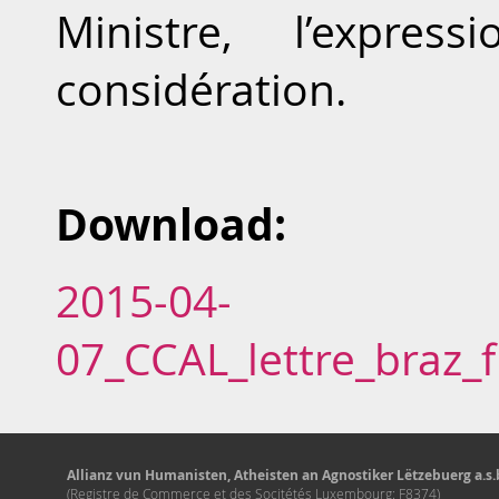
Ministre, l’expres
considération.
Download:
2015-04-
07_CCAL_lettre_braz_
Allianz vun Humanisten, Atheisten an Agnostiker Lëtzebuerg a.s.b
(Registre de Commerce et des Socitétés Luxembourg: F8374)