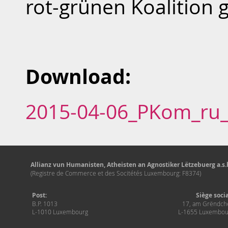
rot-grünen Koalition 
Download:
2015-04-06_PKom_ru_
Allianz vun Humanisten, Atheisten an Agnostiker Lëtzebuerg a.s.b
(Registre de Commerce et des Socitétés Luxembourg: F8374)
Post:
Siège soci
B.P. 1013
17, am Grëndch
L-1010 Luxembourg
L-1655 Luxembou