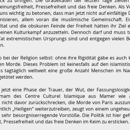
k zu bringen. Die Gräueltaten der letzten Tage zielte
Meinungsfreiheit, Pressefreiheit und das freie Denken. Als
r uns wichtig zu betonen, dass man jetzt nicht auf einfältig
onisieren, allem voran die muslimische Gemeinschaft. E
at und die obskuren Feinde der Freiheit hätten ihr Ziel e
 einen Kulturkampf anzuzetteln. Dennoch darf und muss tr
 Tat extremistischen Ursprungs sind und entgegen vielen 
n.
bei der Religion selbst: ohne ihre Rigidität gäbe es auch 
ten Morde. Dieses Problem ist keinesfalls auf den islamisti
ss tagtäglich weltweit eine große Anzahl Menschen im Na
getötet werden.
 jetzt eine Phase der Trauer, der Wut, der Fassungslosigke
Imam des Centre Culturel Islamique aus Mamer wie a
 nicht davor zurückschrecken, die Morde von Paris auszu
tlich „Heiligen“ weiterzutreiben, zeugt von einem ungeheu
 sehr besorgniserregende Vorstöße. Die Politik ist hier g
t, Pressefreiheit und das freie Denken im Keim zu ersticken