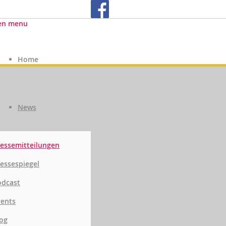
en menu
Home
News
essemitteilungen
essespiegel
odcast
vents
og