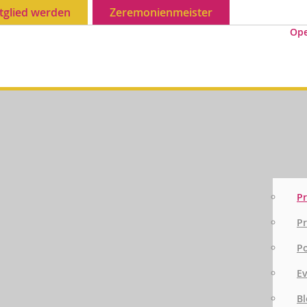
tglied werden
Zeremonienmeister
Op
Pr
Pr
P
E
Bl