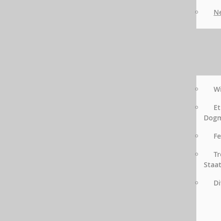
Ne
Wi
Et
Dog
Fe
Tr
Staa
Di