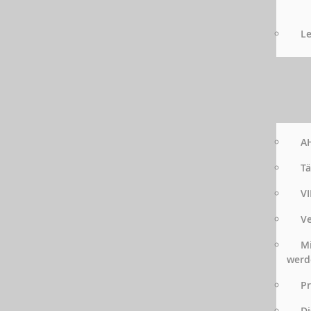
Le
AH
Tä
VI
Ve
Mi
werd
Pr
Di