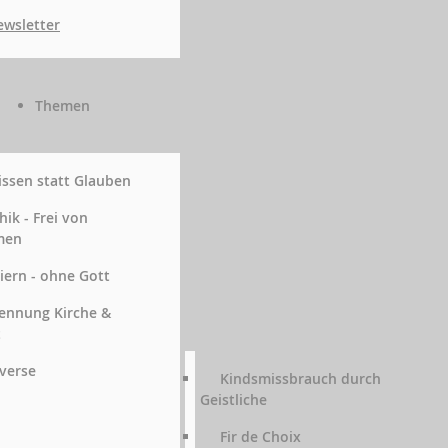
wsletter
Themen
ssen statt Glauben
hik - Frei von
men
iern - ohne Gott
ennung Kirche &
t
verse
Kindsmissbrauch durch
Geistliche
Fir de Choix