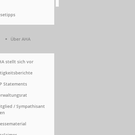
setipps
Über AHA
A stellt sich vor
tigkeitsberichte
P Statements
rwaltungsrat
tglied / Sympathisant
en
essematerial
sclaimer