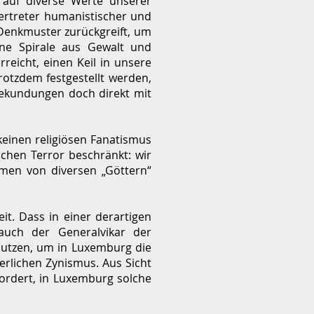
n auf diverse Werte unserer
 Vertreter humanistischer und
e Denkmuster zurückgreift, um
ine Spirale aus Gewalt und
rreicht, einen Keil in unsere
otzdem festgestellt werden,
Bekundungen doch direkt mit
keinen religiösen Fanatismus
schen Terror beschränkt: wir
men von diversen „Göttern“
it. Dass in einer derartigen
uch der Generalvikar der
nutzen, um in Luxemburg die
erlichen Zynismus. Aus Sicht
efordert, in Luxemburg solche
.