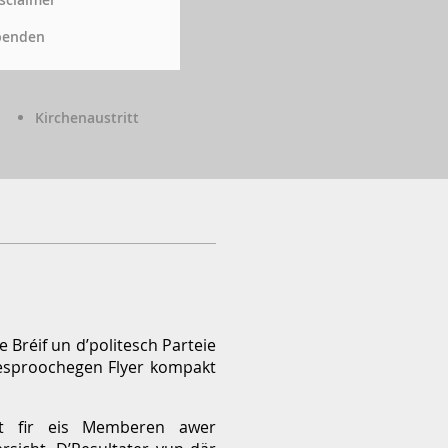
penden
Kirchenaustritt
réif un d’politesch Parteie
eesproochegen Flyer kompakt
t fir eis Memberen awer