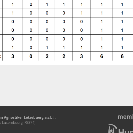
memb
n Agnostiker Lëtzebuerg a.s.b.l.
és Luxembourg: F8374)