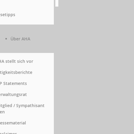
setipps
Über AHA
A stellt sich vor
tigkeitsberichte
P Statements
rwaltungsrat
tglied / Sympathisant
en
essematerial
sclaimer