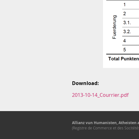
Download:
2013-10-14_Courrier.pdf
Allianz vun Humanisten, Atheisten a
(Registre de Commerce et des Socitét