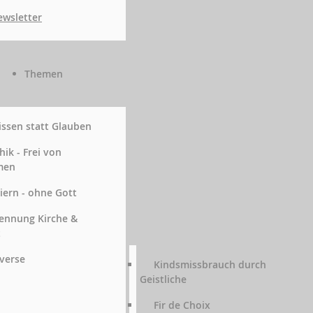
wsletter
Themen
ssen statt Glauben
hik - Frei von
men
iern - ohne Gott
ennung Kirche &
t
verse
Kindsmissbrauch durch
Geistliche
Fir de Choix