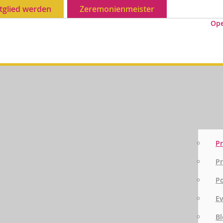
tglied werden
Zeremonienmeister
Op
Pr
Pr
P
E
Bl