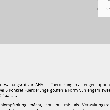
S
erwaltungsrot vun AHA eis Fuerderungen an engem oppene B
. Déi 6 konkret Fuerderunge goufen a Form vun engem zw
f bäiläit.
empfehlung mécht, sou hu mir als Verwaltungsro