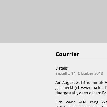
Courrier
Details
Erstellt: 14. Oktober 2013
Am August 2013 hu mir als V
geschéckt (cf. www.aha.lu)
duergestallt, deen dësem Bréi
Och wann AHA keng Wahl