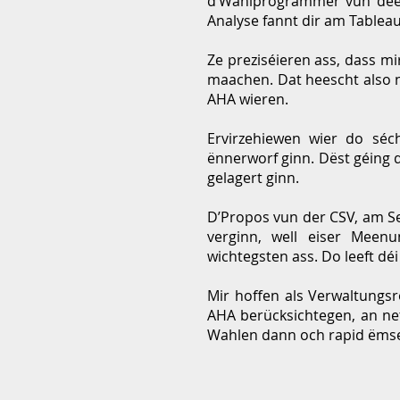
d’Wahlprogrammer vun deen
Analyse fannt dir am Tablea
Ze preziséieren ass, dass m
maachen. Dat heescht also n
AHA wieren.
Ervirzehiewen wier do séc
ënnerworf ginn. Dëst géing d
gelagert ginn.
D’Propos vun der CSV, am Se
verginn, well eiser Meen
wichtegsten ass. Do leeft dé
Mir hoffen als Verwaltungsr
AHA berücksichtegen, an ne
Wahlen dann och rapid ëmse