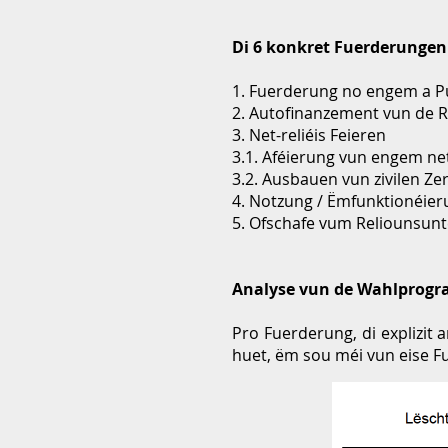
Di 6 konkret Fuerderungen
1. Fuerderung no engem a Pu
2. Autofinanzement vun de 
3. Net-reliéis Feieren
3.1. Aféierung vun engem net-
3.2. Ausbauen vun zivilen Z
4. Notzung / Ëmfunktionéier
5. Ofschafe vum Reliounsun
Analyse vun de Wahlprogr
Pro Fuerderung, di explizit
huet, ëm sou méi vun eise 