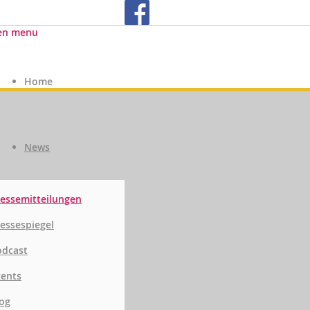
en menu
Home
News
essemitteilungen
essespiegel
odcast
vents
og