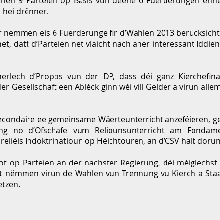
en 9 Parteien op Basis vun deene 6 Fuerderungen ënners
u hei drënner.
ir nëmmen eis 6 Fuerderunge fir d’Wahlen 2013 berücksichte
et, datt d’Parteien net vläicht nach aner interessant Iddie
herlech d’Propos vun der DP, dass déi ganz Kierchefi
er Gesellschaft een Abléck ginn wéi vill Gelder a virun all
condaire ee gemeinsame Wäerteunterricht anzeféieren, geet
ung no d’Ofschafe vum Reliounsunterricht am Fondamen
i reliéis Indoktrinatioun op Héichtouren, an d’CSV hält dorun
ot op Parteien an der nächster Regierung, déi méiglechst
t nëmmen virun de Wahlen vun Trennung vu Kierch a Sta
tzen.