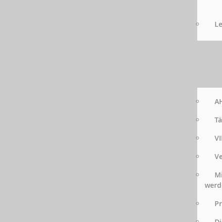
Le
AH
Tä
VI
Ve
Mi
werd
Pr
Di