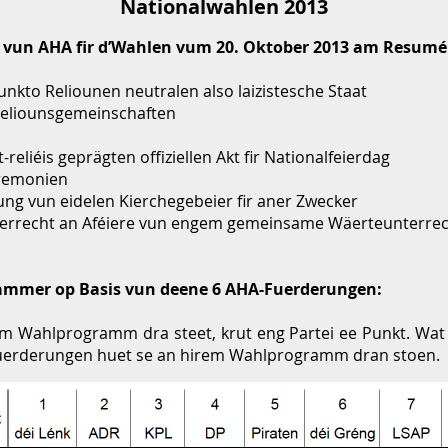
Nationalwahlen 2013
 vun AHA fir d’Wahlen vum 20. Oktober 2013 am Resumé
nkto Reliounen neutralen also laizistesche Staat
Reliounsgemeinschaften
reliéis geprägten offiziellen Akt fir Nationalfeierdag
eremonien
ung vun eidelen Kierchegebeier fir aner Zwecker
terrecht an Aféiere vun engem gemeinsame Wäerteunterre
ammer op Basis vun deene 6 AHA-Fuerderungen:
 am Wahlprogramm dra steet, krut eng Partei ee Punkt. Wat
Fuerderungen huet se an hirem Wahlprogramm dran stoen.