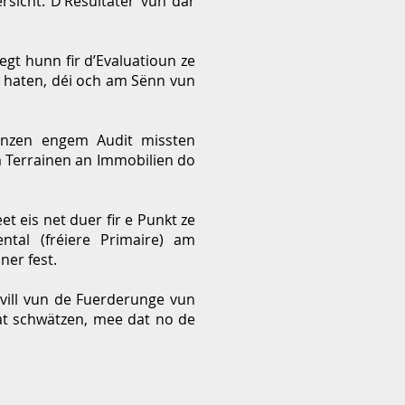
icht. D’Resultater vun där
gt hunn fir d’Evaluatioun ze
n haten, déi och am Sënn vun
nanzen engem Audit missten
em Terrainen an Immobilien do
 eis net duer fir e Punkt ze
tal (fréiere Primaire) am
ner fest.
 vill vun de Fuerderunge vun
at schwätzen, mee dat no de