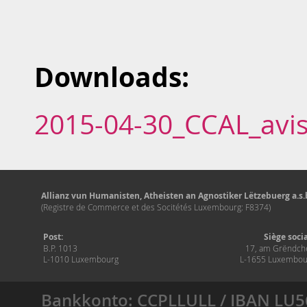
Downloads:
2015-04-30_CCAL_avis
Allianz vun Humanisten, Atheisten an Agnostiker Lëtzebuerg a.s.b
(Registre de Commerce et des Socitétés Luxembourg: F8374)
Post:
Siège soci
B.P. 1013
17, am Grëndch
L-1010 Luxembourg
L-1655 Luxembou
Bankkonto: CCPLLULL / IBAN LU5