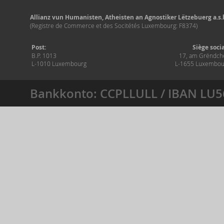
Allianz vun Humanisten, Atheisten an Agnostiker Lëtzebuerg a.s.b
(Registre de Commerce et des Socitétés Luxembourg: F8374)
Post:
Siège soci
B.P. 1013
17, am Grëndch
L-1010 Luxembourg
L-1655 Luxembou
Bankkonto: CCPLLULL / IBAN LU5