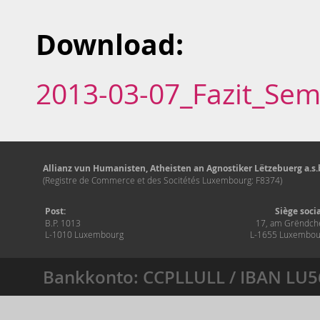
Download:
2013-03-07_Fazit_Sem
Allianz vun Humanisten, Atheisten an Agnostiker Lëtzebuerg a.s.b
(Registre de Commerce et des Socitétés Luxembourg: F8374)
Post:
Siège soci
B.P. 1013
17, am Grëndch
L-1010 Luxembourg
L-1655 Luxembou
Bankkonto: CCPLLULL / IBAN LU5