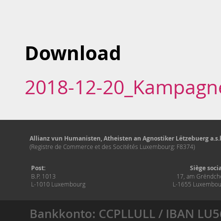
Download
2018-12-20_Kampagne
Allianz vun Humanisten, Atheisten an Agnostiker Lëtzebuerg a.s.b
(Registre de Commerce et des Socitétés Luxembourg: F8374)
Post:
Siège soci
B.P. 1013
17, am Grëndch
L-1010 Luxembourg
L-1655 Luxembou
Bankkonto: CCPLLULL / IBAN LU5