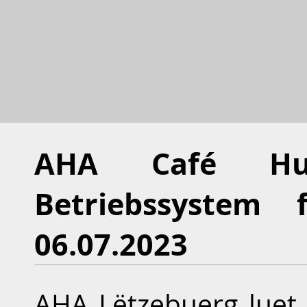
AHA Café Hum
Betriebssystem 
06.07.2023
AHA Lëtzebuerg luet