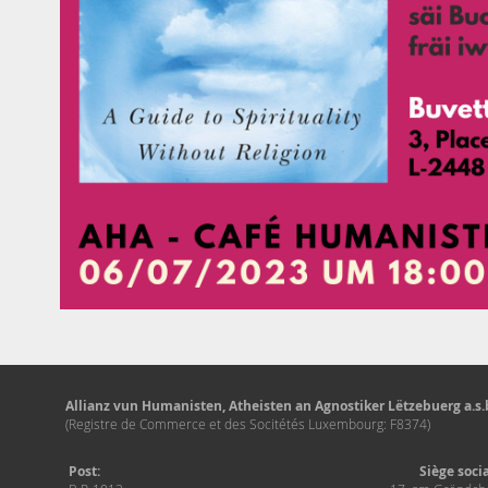
Allianz vun Humanisten, Atheisten an Agnostiker Lëtzebuerg a.s.b
(Registre de Commerce et des Socitétés Luxembourg: F8374)
Post:
Siège soci