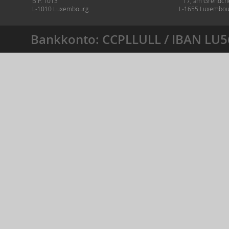
B.P. 1013
17, am Grëndch
L-1010 Luxembourg
L-1655 Luxembou
Bankkonto: CCPLLULL / IBAN LU5