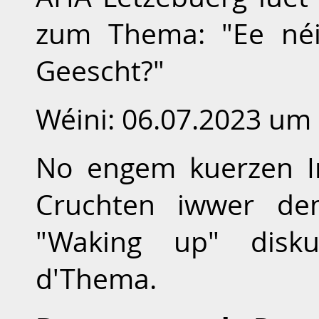
zum Thema: "Ee néit
Geescht?"
Wéini: 06.07.2023 um
No engem kuerzen Im
Cruchten iwwer de
"Waking up" disku
d'Thema.