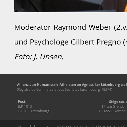
Moderator Raymond Weber (2.v.l.)
und Psychologe Gilbert Pregno (4
Foto: J. Unsen.
Allianz vun Humanisten, Atheisten an Agnostiker Lëtzebuerg a.s.b
(Registre de Commerce et des Socitétés Luxembourg: F8374)
Post:
Siège soci
B.P. 1013
17, am Grëndch
L-1010 Luxembourg
L-1655 Luxembou