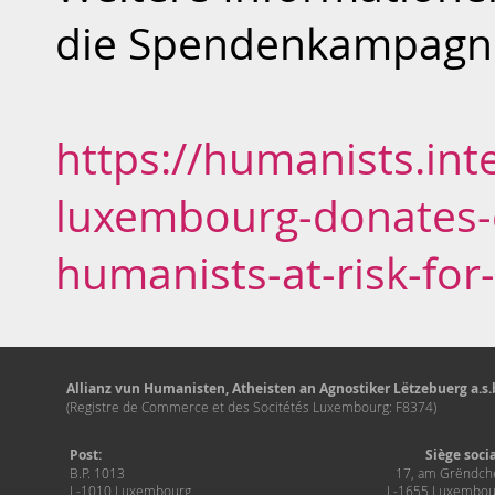
die Spendenkampagne 
https://humanists.int
luxembourg-donates-e
humanists-at-risk-for
Allianz vun Humanisten, Atheisten an Agnostiker Lëtzebuerg a.s.b
(Registre de Commerce et des Socitétés Luxembourg: F8374)
Post:
Siège soci
B.P. 1013
17, am Grëndch
L-1010 Luxembourg
L-1655 Luxembou