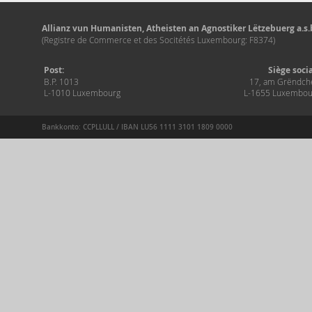
Allianz vun Humanisten, Atheisten an Agnostiker Lëtzebuerg a.s.b
(Registre de Commerce et des Socitétés Luxembourg: F8374)
Post:
Siège soci
B.P. 1013
17, am Grëndch
L-1010 Luxembourg
L-1655 Luxembou
Bankkonto: CCPLLULL / IBAN LU56 1111 3101 1809 0000