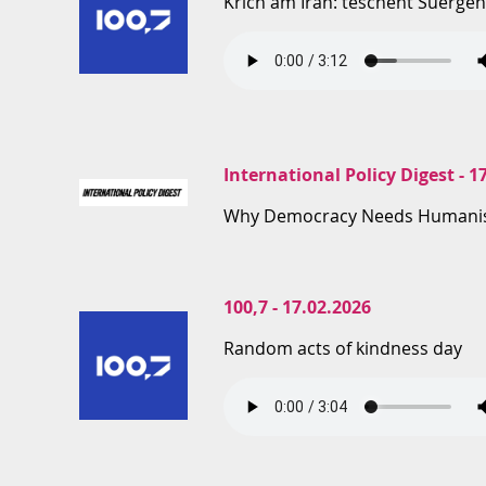
Krich am Iran: tëschent Suerge
International Policy Digest - 1
Why Democracy Needs Human
100,7 - 17.02.2026
Random acts of kindness day