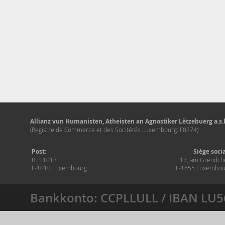
Allianz vun Humanisten, Atheisten an Agnostiker Lëtzebuerg a.s.b
(Registre de Commerce et des Socitétés Luxembourg: F8374)
Post:
Siège soci
B.P. 1013
17, am Grëndch
L-1010 Luxembourg
L-1655 Luxembou
Bankkonto: CCPLLULL / IBAN LU5