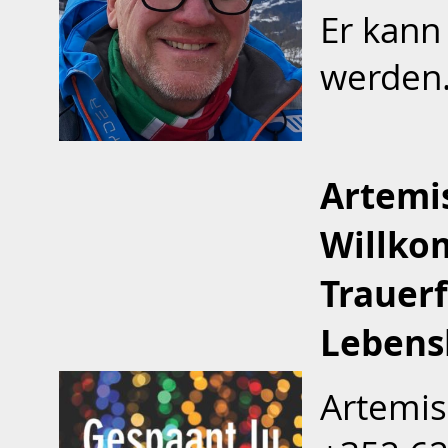
Er kann
werden
Arte
Willko
Trauer
Lebens
Artemi