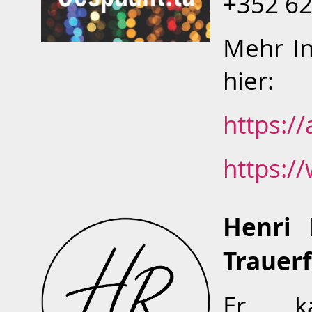
+352 62
Mehr In
hier:
https:/
https:/
Henri
Trauer
Er k