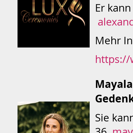
Er kann
alexan
Mehr In
https:/
Mayala
Gedenk
Sie kan
36,
may