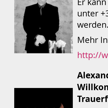
Er kann
unter +
werden
Mehr In
http://
Alexan
Willko
Trauer