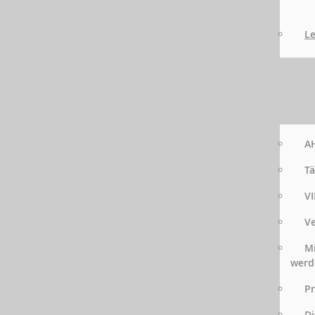
Le
AH
Tä
VI
Ve
Mi
werd
Pr
Di