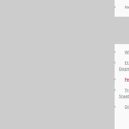
Ne
Wi
Et
Dog
Fe
Tr
Staa
Di