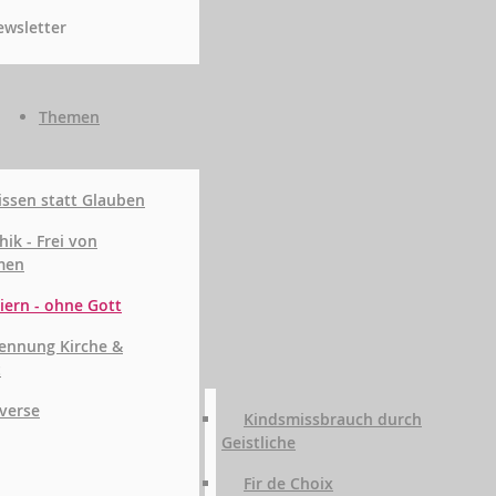
wsletter
Themen
ssen statt Glauben
hik - Frei von
men
iern - ohne Gott
ennung Kirche &
t
verse
Kindsmissbrauch durch
Geistliche
Fir de Choix