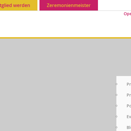
tglied werden
Zeremonienmeister
Op
Pr
Pr
P
E
Bl