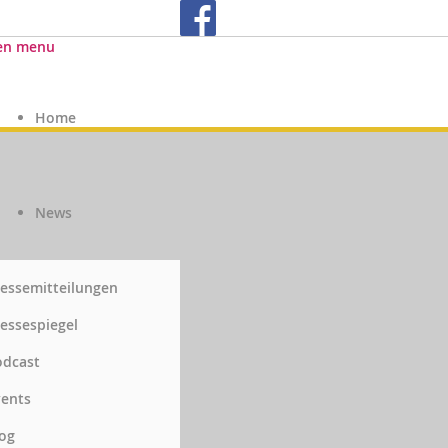
en menu
Home
News
essemitteilungen
essespiegel
odcast
vents
og