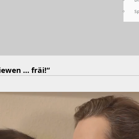
S
ewen … fräi!“