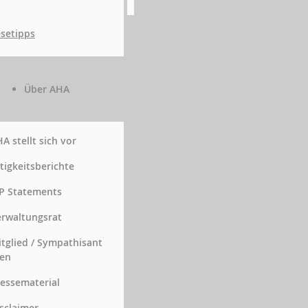
setipps
Über AHA
A stellt sich vor
tigkeitsberichte
P Statements
rwaltungsrat
tglied / Sympathisant
en
essematerial
sclaimer