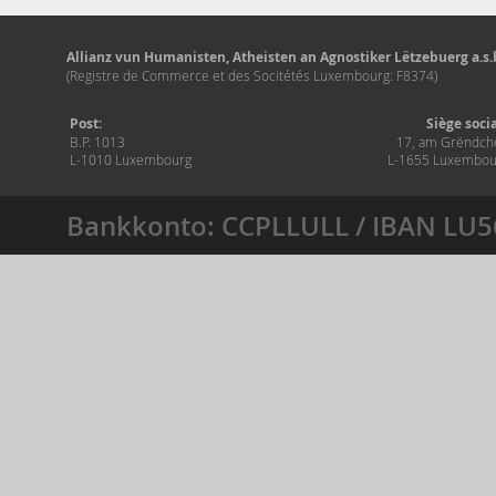
Allianz vun Humanisten, Atheisten an Agnostiker Lëtzebuerg a.s.b
(Registre de Commerce et des Socitétés Luxembourg: F8374)
Post:
Siège soci
B.P. 1013
17, am Grëndch
L-1010 Luxembourg
L-1655 Luxembou
Bankkonto: CCPLLULL / IBAN LU5