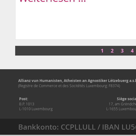
1
2
3
4
Allianz vun Humanisten, Atheisten an Agnostiker Lëtzebuerg a.s.b
(Registre de Commerce et des Socitétés Luxembourg: F8374)
Post:
Siège soci
B.P. 1013
17, am Grëndch
L-1010 Luxembourg
L-1655 Luxembou
Bankkonto: CCPLLULL / IBAN LU5